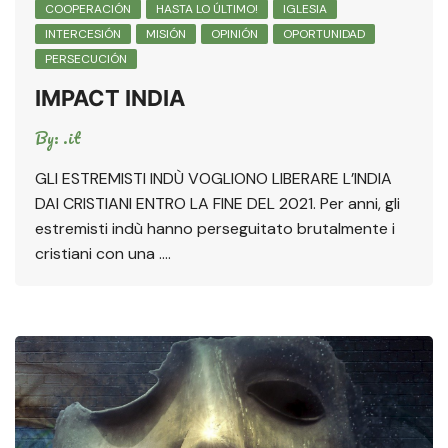
COOPERACIÓN
HASTA LO ÚLTIMO!
IGLESIA
INTERCESIÓN
MISIÓN
OPINIÓN
OPORTUNIDAD
PERSECUCIÓN
IMPACT INDIA
By:
.it
GLI ESTREMISTI INDÙ VOGLIONO LIBERARE L’INDIA
DAI CRISTIANI ENTRO LA FINE DEL 2021. Per anni, gli
estremisti indù hanno perseguitato brutalmente i
cristiani con una ….