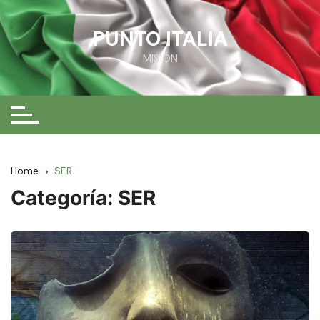
Skip
to
PUNTO ITALIA
content
MISIÓN
Home
SER
Categoría:
SER