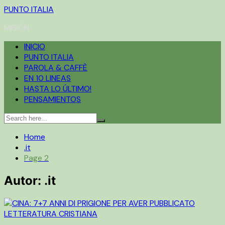
Skip
PUNTO ITALIA
to
MISIÓN
content
INICIO
PUNTO ITALIA
PAROLA & CAFFÈ
EN 10 LINEAS
HASTA LO ÚLTIMO!
PENSAMIENTOS
Home
.it
Page 2
Autor:
.it