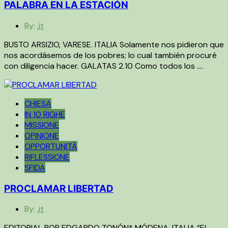
PALABRA EN LA ESTACIÓN
By:
.it
BUSTO ARSIZIO, VARESE. ITALIA Solamente nos pidieron que
nos acordásemos de los pobres; lo cual también procuré
con diligencia hacer. GALATAS 2.10 Como todos los ….
CHIESA
IN 10 RIGHE
MISSIONE
OPINIONE
OPPORTUNITÀ
RIFLESSIONE
SFIDA
PROCLAMAR LIBERTAD
By:
.it
EDITORIAL POR EDGARDO TONÓN* MÓDENA, ITALIA “El