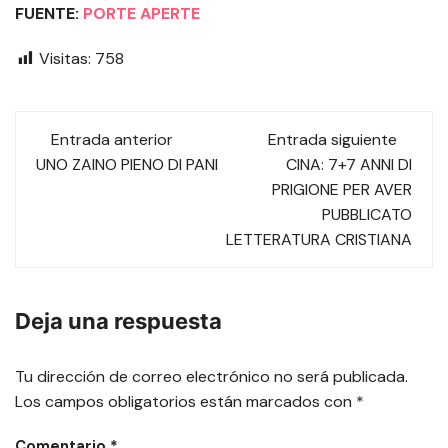
FUENTE:
PORTE APERTE
Visitas:
758
Navegación
Entrada anterior
Entrada siguiente
de
UNO ZAINO PIENO DI PANI
CINA: 7+7 ANNI DI
PRIGIONE PER AVER
las
PUBBLICATO
LETTERATURA CRISTIANA
entradas
Deja una respuesta
Tu dirección de correo electrónico no será publicada.
Los campos obligatorios están marcados con
*
Comentario
*