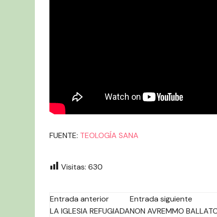
FUENTE:
TEOLOGÍA SANA
Visitas:
630
Navegación
Entrada anterior
Entrada siguiente
LA IGLESIA REFUGIADA
NON AVREMMO BALLAT