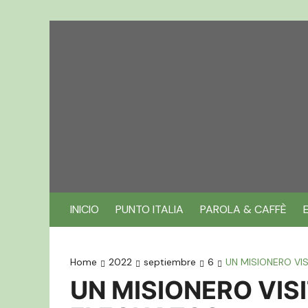
Skip
to
content
INICIO
PUNTO ITALIA
PAROLA & CAFFÈ
Home
2022
septiembre
6
UN MISIONERO VIS
UN MISIONERO VISI