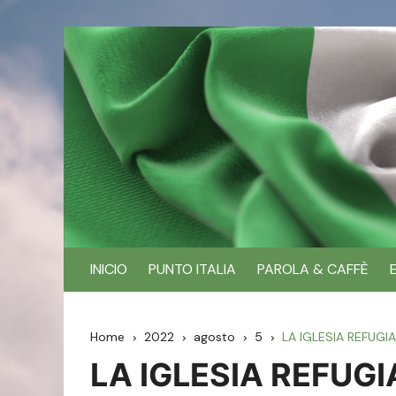
Skip
to
content
INICIO
PUNTO ITALIA
PAROLA & CAFFÈ
Home
2022
agosto
5
LA IGLESIA REFUGI
LA IGLESIA REFUG