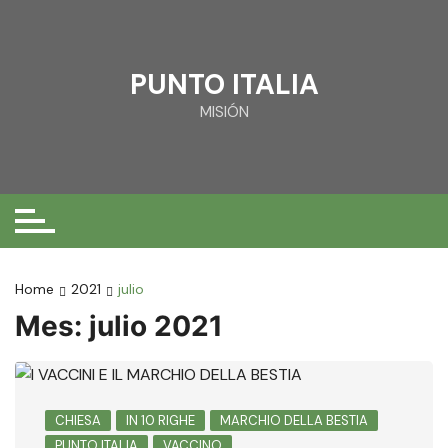
Skip
to
content
PUNTO ITALIA
MISIÓN
Home
2021
julio
Mes:
julio 2021
CHIESA
IN 10 RIGHE
MARCHIO DELLA BESTIA
PUNTO ITALIA
VACCINO