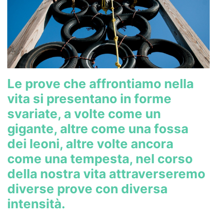
Le prove che affrontiamo nella
vita si presentano in forme
svariate, a volte come un
gigante, altre come una fossa
dei leoni, altre volte ancora
come una tempesta, nel corso
della nostra vita attraverseremo
diverse prove con diversa
intensità.