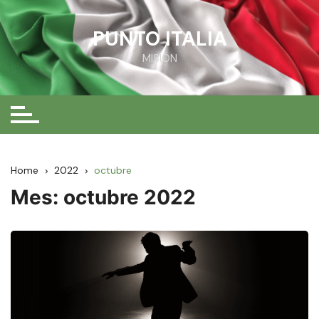
Skip
to
PUNTO ITALIA
content
MISIÓN
Home
2022
octubre
Mes:
octubre 2022