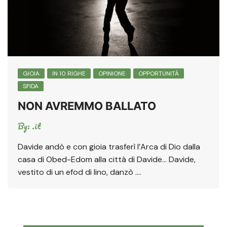
GIOIA
IN 10 RIGHE
OPINIONE
OPPORTUNITÀ
SFIDA
NON AVREMMO BALLATO
By:
.it
Davide andò e con gioia trasferì l’Arca di Dio dalla
casa di Obed-Edom alla città di Davide… Davide,
vestito di un efod di lino, danzò ….