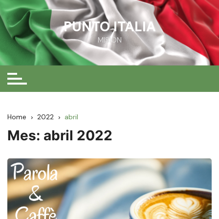
Skip
to
PUNTO ITALIA
content
MISIÓN
Home
2022
abril
Mes:
abril 2022